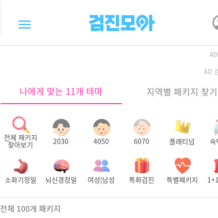
A
AD
나에게 맞는 11개 테마
지역별 패키지 찾기
전체 패키지
2030
4050
6070
플래티넘
숙
찾아보기
소화기정밀
뇌신경정밀
여성|남성
특화검진
특별패키지
1+
전체
100
개 패키지