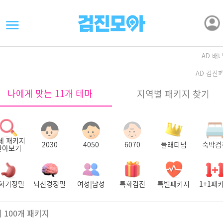
AD 배
AD 검진
나에게 맞는 11개 테마
지역별 패키지 찾기
체 패키지
2030
4050
6070
플래티넘
숙박검
찾아보기
화기정밀
뇌신경정밀
여성|남성
특화검진
특별패키지
1+1패
체
100
개 패키지