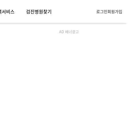
객서비스
검진병원찾기
로그인
회원가입
객서비스
AD 배너광고
모아소개
사항
묻는질문
항목안내
주의사항
휴문의
입점문의
제휴문의