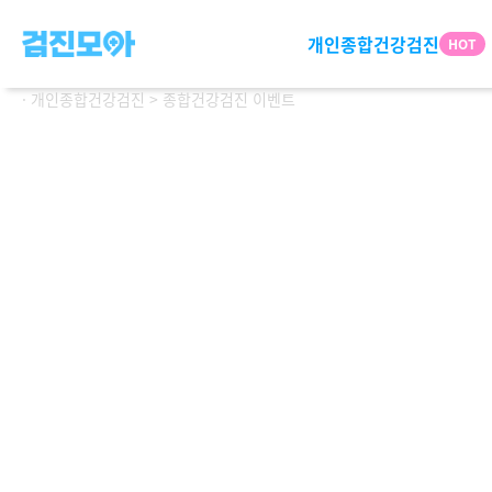
개인종합건강검진
· 개인종합건강검진 > 종합건강검진 이벤트
연령별 패키지
프
2030
플
4050
숙
6070
관심분야별 패키지
스
뇌신경정밀
특
1+
소화기정밀
특화검진
여성 | 남성