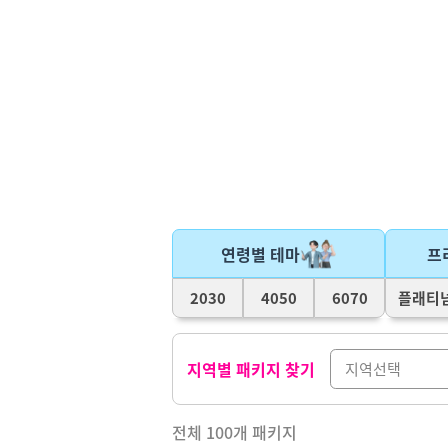
연령별 테마
프
2030
4050
6070
플래티
지역별 패키지 찾기
전체
100
개 패키지