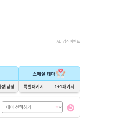
AD 검진이벤트
스페셜 테마
여성|남성
특별패키지
1+1패키지