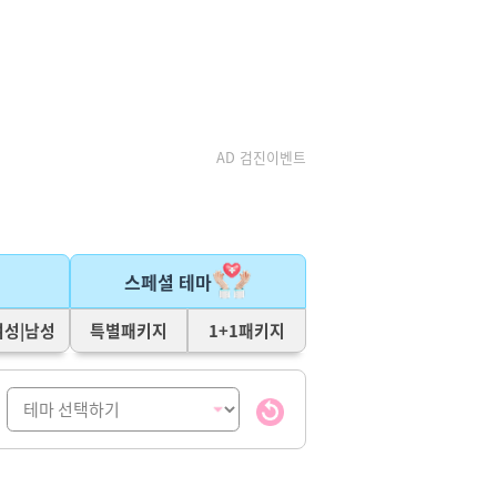
AD 검진이벤트
스페셜 테마
여성|남성
특별패키지
1+1패키지