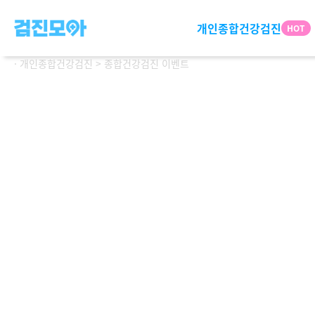
개인종합건강검진
· 개인종합건강검진 > 종합건강검진 이벤트
연령별 패키지
프
2030
플
4050
숙
6070
관심분야별 패키지
스
뇌신경정밀
특
1+
소화기정밀
특화검진
여성 | 남성