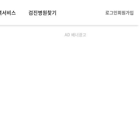
객서비스
검진병원찾기
로그인
회원가입
객서비스
AD 배너광고
모아소개
사항
묻는질문
항목안내
주의사항
휴문의
입점문의
제휴문의