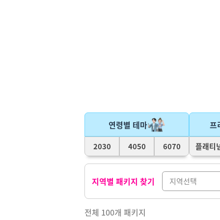
연령별 테마
프
2030
4050
6070
플래티
지역별 패키지 찾기
전체
100
개 패키지