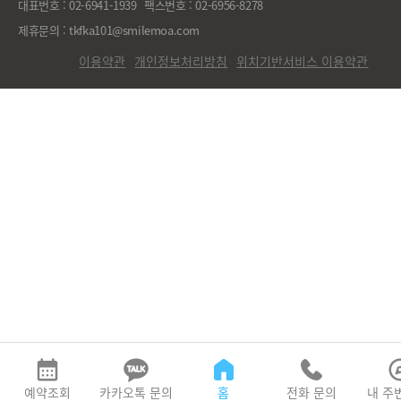
대표번호 : 02-6941-1939
팩스번호 : 02-6956-8278
제휴문의 : tkfka101@smilemoa.com
이용약관
개인정보처리방침
위치기반서비스 이용약관
예약조회
카카오톡 문의
홈
전화 문의
내 주