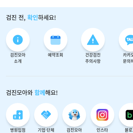
검진 전,
확인
하세요!
검진모아
예약조회
건강검진
카카
소개
주의사항
문의
검진모아와
함께
해요!
병원입점
기업·단체
검진모아
인스타
블로