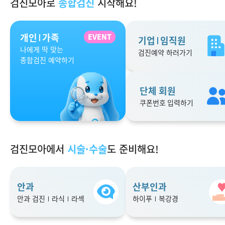
검진모아로
종합검진
시작해요!
개인
가족
EVENT
기업
임직원
나에게 딱 맞는
검진예약 하러가기
종합검진 예약하기
단체 회원
쿠폰번호 입력하기
검진모아에서
시술·수술
도 준비해요!
안과
산부인과
안과 검진
라식
라섹
하이푸
복강경