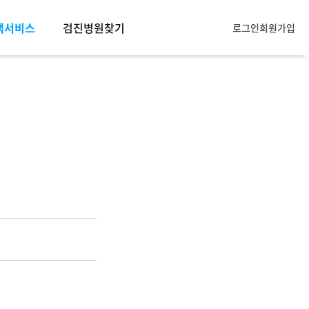
객서비스
검진병원찾기
로그인
회원가입
객서비스
모아소개
사항
묻는질문
항목안내
주의사항
휴문의
입점문의
제휴문의