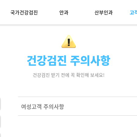
국가건강검진
안과
산부인과
고
리미엄 패키지
국가건강검진안내
안과
산부인과
고
안과 검진·라식·라섹
산부인과 시술·수술
래티넘
일반건강검진
검진
박종합검진
암검진
공지
의료급여생애전환
자주
건강검진 주의사항
검사
페셜 패키지
검진
별패키지
제
건강검진 받기 전에 꼭 확인해 보세요!
1 (2인) 패키지
병원
기업
여성고객 주의사항