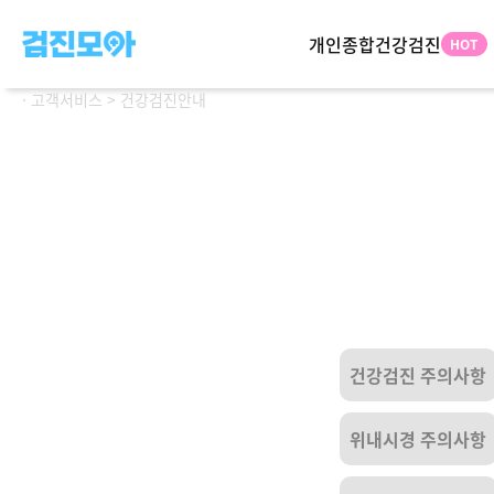
개인종합건강검진
· 고객서비스 > 건강검진안내
연령별 패키지
프
2030
플
4050
숙
6070
관심분야별 패키지
스
뇌신경정밀
특
1+
소화기정밀
특화검진
여성 | 남성
건강검진 주의사항
위내시경 주의사항